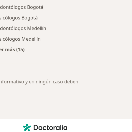
dontólogos Bogotá
sicólogos Bogotá
dontólogos Medellín
sicólogos Medellín
er más (15)
Más en esta categoría: Especialistas más solicitados
informativo y en ningún caso deben
Contacto
Doctoralia - Página de inicio