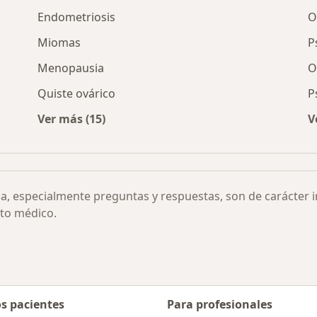
Endometriosis
O
Miomas
P
Menopausia
O
Quiste ovárico
P
Ver más (15)
V
r ciudad
Más en esta categoría: Otras enfermedades
ia, especialmente preguntas y respuestas, son de carácter 
to médico.
os pacientes
Para profesionales