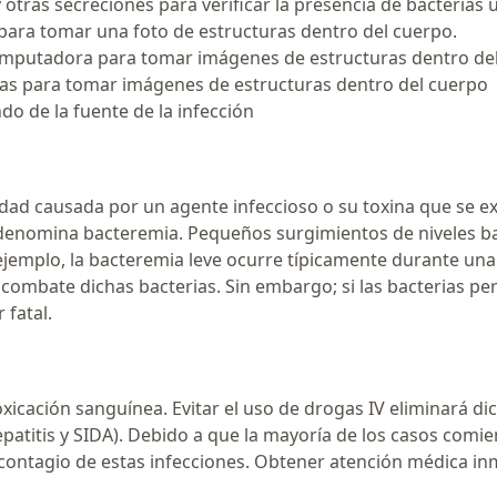
y otras secreciones para verificar la presencia de bacterias
n para tomar una foto de estructuras dentro del cuerpo.
a computadora para tomar imágenes de estructuras dentro de
cas para tomar imágenes de estructuras dentro del cuerpo
do de la fuente de la infección
ad causada por un agente infeccioso o su toxina que se ext
 denomina bacteremia. Pequeños surgimientos de niveles ba
mplo, la bacteremia leve ocurre típicamente durante una li
combate dichas bacterias. Sin embargo; si las bacterias p
 fatal.
oxicación sanguínea. Evitar el uso de drogas IV eliminará di
patitis y SIDA). Debido a que la mayoría de los casos comien
contagio de estas infecciones. Obtener atención médica in