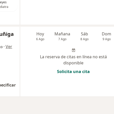
eyes
diatra
Zuñiga
Hoy
Mañana
Sáb
Dom
6 Ago
7 Ago
8 Ago
9 Ago
·
Ver
go
La reserva de citas en línea no está
disponible
Solicita una cita
pecificar