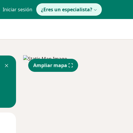
Iniciar sesión
¿Eres un especialista?
Ampliar mapa
Lun
Mar
Mié
10 Ago
11 Ago
12 Ago