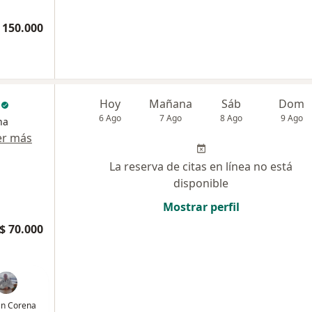
 150.000
c
Hoy
Mañana
Sáb
Dom
6 Ago
7 Ago
8 Ago
9 Ago
na
er más
La reserva de citas en línea no está
disponible
Mostrar perfil
$ 70.000
ván Corena