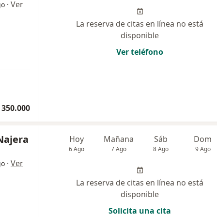
·
Ver
go
La reserva de citas en línea no está
disponible
Ver teléfono
 350.000
 Najera
Hoy
Mañana
Sáb
Dom
6 Ago
7 Ago
8 Ago
9 Ago
·
Ver
go
La reserva de citas en línea no está
disponible
Solicita una cita