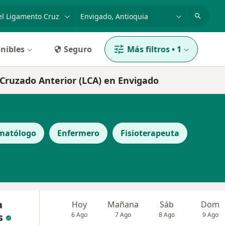
dad, enfermedad o nombre
p. ej. Bogotá
nibles
Seguro
Más filtros
•
1
 Cruzado Anterior (LCA) en Envigado
matólogo
Enfermero
Fisioterapeuta
a
Hoy
Mañana
Sáb
Dom
s
6 Ago
7 Ago
8 Ago
9 Ago