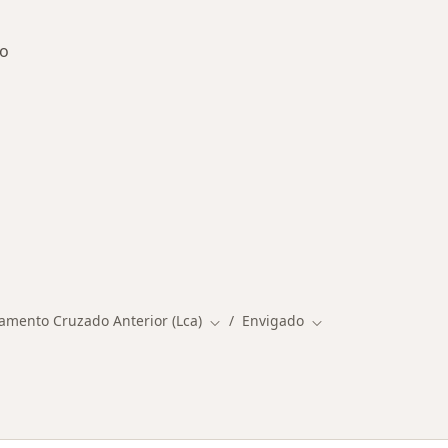
do
rmedades en Envigado
gamento Cruzado Anterior (Lca)
Envigado
Cambiar de ciudad
Cambiar de ciudad