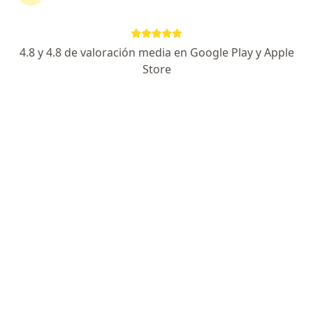
continuar tu tratamiento sin salir de casa. Si lo
necesitas, también puedes reservar una cita
presencial.
4.8 y 4.8 de valoración media en Google Play y Apple
Store
Mostrar especialistas
¿Cómo funciona?
Expertos en juanete
David Alejandro Borda Sanchez
Ortopedista y traumatólogo
Bogotá