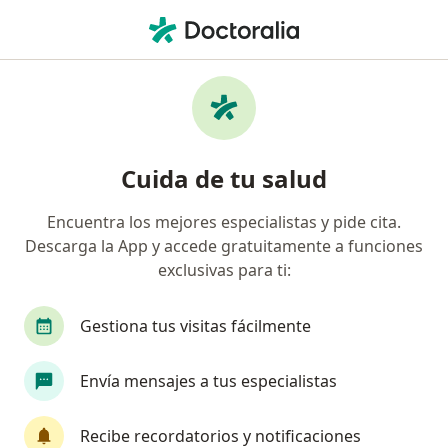
Men
¿Qué estás buscando?
Página De Inicio
Enfermedades
Juanete
Juanete - Información, expertos y
Cuida de tu salud
preguntas frecuentes
Encuentra los mejores especialistas y pide cita.
Descarga la App y accede gratuitamente a funciones
exclusivas para ti:
Información
Pregunta al Experto
Gestiona tus visitas fácilmente
Envía mensajes a tus especialistas
No descuides tu salud
Escoge la consulta en línea para empezar o
Recibe recordatorios y notificaciones