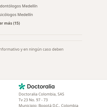
dontólogos Medellín
sicólogos Medellín
er más (15)
Más en esta categoría: Especialistas más solicitados
informativo y en ningún caso deben
Contacto
Doctoralia - Página de inicio
Doctoralia Colombia, SAS
Tv 23 No. 97 - 73
Municipio: Bogotá D.C., Colombia