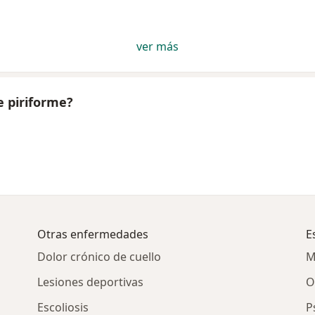
ver más
e piriforme?
Otras enfermedades
E
Dolor crónico de cuello
M
Lesiones deportivas
O
Escoliosis
P