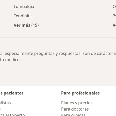
Lumbalgia
O
Tendinitis
P
Ver más (15)
V
riforme por ciudad
Más en esta categoría: Otras enfermedades
ia, especialmente preguntas y respuestas, son de carácter 
to médico.
os pacientes
Para profesionales
listas
Planes y precios
s
Para doctores
ta al Experto
Para clinicas