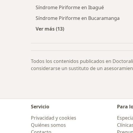
Síndrome Piriforme en Ibagué
Síndrome Piriforme en Bucaramanga
Ver más (13)
Más en esta categoría: Síndrome Pi
Todos los contenidos publicados en Doctoral
considerarse un sustituto de un asesoramien
Servicio
Para l
Privacidad y cookies
Especia
Quiénes somos
Clínica
Contacto
Pregun