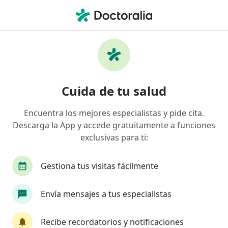
Men
Lesiones De Meniscos Y Ligamentos De Rodilla • Tunja, Boyacá
Filtros
• 1
Seguro
Mapa
Especialistas en Lesiones de meniscos y
Cuida de tu salud
ligamentos de rodilla en Tunja
Encuentra los mejores especialistas y pide cita.
Descarga la App y accede gratuitamente a funciones
¿Qué especialidad estás buscando?
exclusivas para ti:
Fisioterapeuta
Gestiona tus visitas fácilmente
Envía mensajes a tus especialistas
Recibe recordatorios y notificaciones