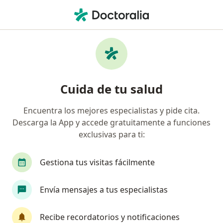
Men
Nódulo Tiroideo • Pereira, Risaralda
Filtros
• 1
Seguro
Mapa
Especialistas en Nódulo tiroideo en Pereira
Cuida de tu salud
Encuentra los mejores especialistas y pide cita.
¿Qué especialidad estás buscando?
Descarga la App y accede gratuitamente a funciones
Cirujano general
Endocrinólogo
Internist
exclusivas para ti:
Gestiona tus visitas fácilmente
Envía mensajes a tus especialistas
Recibe recordatorios y notificaciones