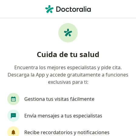
Men
Otitis Externa • Rionegro, Antioquia
Filtros
• 1
Seguro
Mapa
Especialistas en Otitis Externa en Rionegro
Cuida de tu salud
Encuentra los mejores especialistas y pide cita.
¿Qué especialidad estás buscando?
Descarga la App y accede gratuitamente a funciones
Otorrinolaringólogo
Anestesiólogo
Ciruj
exclusivas para ti:
Gestiona tus visitas fácilmente
Envía mensajes a tus especialistas
Recibe recordatorios y notificaciones