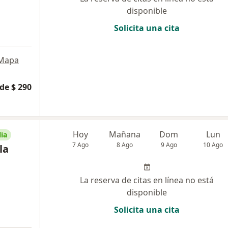
disponible
Solicita una cita
Mapa
de $ 290
Hoy
Mañana
Dom
Lun
ia
7 Ago
8 Ago
9 Ago
10 Ago
la
La reserva de citas en línea no está
disponible
Solicita una cita