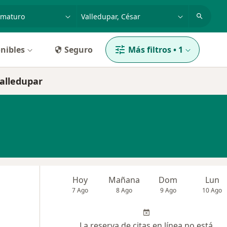
dad, enfermedad o nombre
p. ej. Bogotá
nibles
Seguro
Más filtros
•
1
Valledupar
Hoy
Mañana
Dom
Lun
7 Ago
8 Ago
9 Ago
10 Ago
La reserva de citas en línea no está