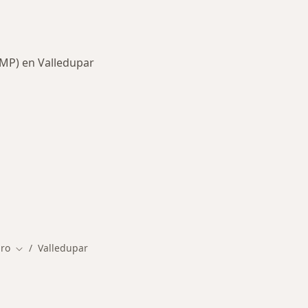
OMP) en Valledupar
rmedades en Valledupar
uro
Valledupar
Cambiar de ciudad