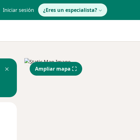
Iniciar sesión
¿Eres un especialista?
Ampliar mapa
Mar
Mié
Jue
11 Ago
12 Ago
13 Ago