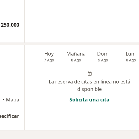
 250.000
Hoy
Mañana
Dom
Lun
7 Ago
8 Ago
9 Ago
10 Ago
La reserva de citas en línea no está
disponible
•
Mapa
Solicita una cita
pecificar