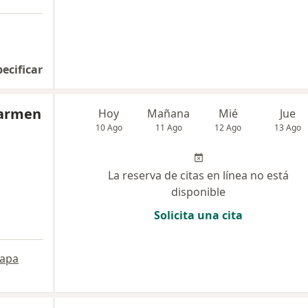
pecificar
Carmen
Hoy
Mañana
Mié
Jue
10 Ago
11 Ago
12 Ago
13 Ago
La reserva de citas en línea no está
disponible
Solicita una cita
apa