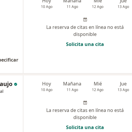
Hoy
Mañana
Mié
Jue
10 Ago
11 Ago
12 Ago
13 Ago
La reserva de citas en línea no está
disponible
Solicita una cita
pecificar
raujo
Hoy
Mañana
Mié
Jue
10 Ago
11 Ago
12 Ago
13 Ago
al
La reserva de citas en línea no está
disponible
Solicita una cita