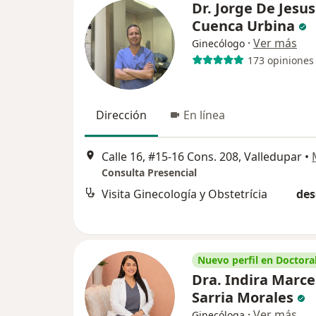
Dr. Jorge De Jesus
Cuenca Urbina
·
Ver más
Ginecólogo
173 opiniones
Dirección
En línea
Calle 16, #15-16 Cons. 208, Valledupar
•
Consulta Presencial
Visita Ginecología y Obstetrícia
des
Nuevo perfil en Doctoral
Dra. Indira Marce
Sarria Morales
·
Ver más
Ginecóloga