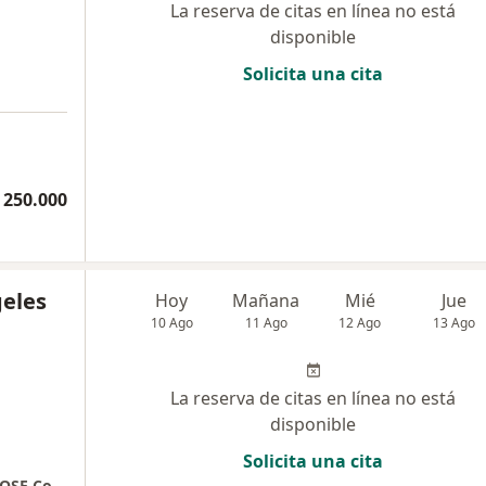
La reserva de citas en línea no está
disponible
Solicita una cita
 250.000
geles
Hoy
Mañana
Mié
Jue
10 Ago
11 Ago
12 Ago
13 Ago
La reserva de citas en línea no está
disponible
Solicita una cita
Consulta Particular - UNIDAD MEDICA SAN JOSE Consultorio 202