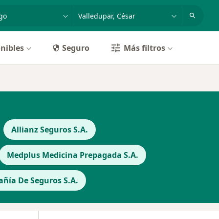
dad, enfermedad o nombre
p. ej. Bogotá
nibles
Seguro
Más filtros
Allianz Seguros S.A.
Medplus Medicina Prepagada S.A.
ñía De Seguros S.A.