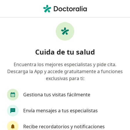
Men
Pericoronitis • Dos Quebradas, Risaralda
Filtros
• 1
Mapa
Especialistas en Pericoronitis en Dos
Cuida de tu salud
Quebradas
Encuentra los mejores especialistas y pide cita.
Descarga la App y accede gratuitamente a funciones
¿Qué especialidad estás buscando?
exclusivas para ti:
Odontólogo
Ortodoncista
Cirujano maxil
Gestiona tus visitas fácilmente
Envía mensajes a tus especialistas
Recibe recordatorios y notificaciones