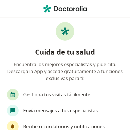
Men
Diente Flojo • Dos Quebradas, Risaralda
Filtros
• 1
Seguro
Mapa
Especialistas en Diente flojo en Dos
Cuida de tu salud
Quebradas
Encuentra los mejores especialistas y pide cita.
Descarga la App y accede gratuitamente a funciones
¿Qué especialidad estás buscando?
exclusivas para ti:
Odontólogo
Ortodoncista
Cirujano maxil
Gestiona tus visitas fácilmente
Envía mensajes a tus especialistas
Recibe recordatorios y notificaciones