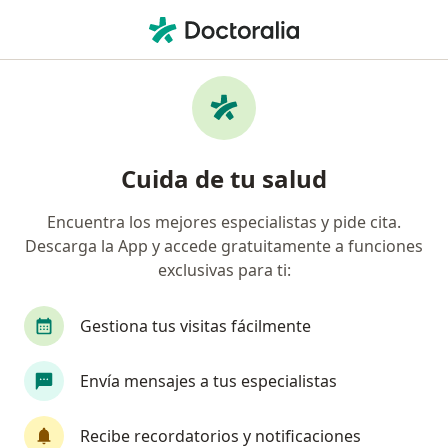
Men
Diente Roto • Dos Quebradas, Risaralda
Filtros
• 1
Seguro
Mapa
Especialistas en Diente roto en Dos
Cuida de tu salud
Quebradas
Encuentra los mejores especialistas y pide cita.
Descarga la App y accede gratuitamente a funciones
¿Qué especialidad estás buscando?
exclusivas para ti:
Odontólogo
Ortodoncista
Cirujano maxil
Gestiona tus visitas fácilmente
Envía mensajes a tus especialistas
Recibe recordatorios y notificaciones