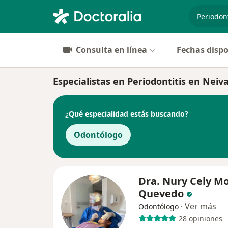
especiali
Consulta en línea
Fechas dispo
Especialistas en Periodontitis en Neiv
¿Qué especialidad estás buscando?
Odontólogo
Dra. Nury Cely M
Quevedo
·
Ver más
Odontólogo
28 opiniones