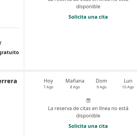
disponible
Solicita una cita
T
gratuito
errera
Hoy
Mañana
Dom
Lun
7 Ago
8 Ago
9 Ago
10 Ago
La reserva de citas en línea no está
disponible
Solicita una cita