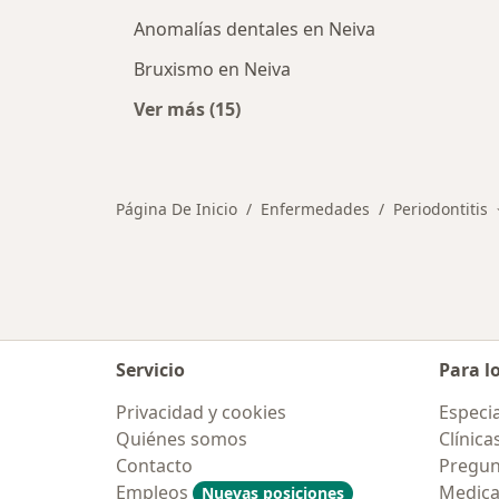
Anomalías dentales en Neiva
Bruxismo en Neiva
Ver más (15)
Más en esta categoría: Otras enfe
Página De Inicio
Enfermedades
Periodontitis
Servicio
Para l
Privacidad y cookies
Especia
Quiénes somos
Clínica
Contacto
Pregun
Empleos
Medic
Nuevas posiciones