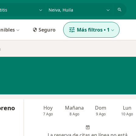
dad, enfermedad o nombre
p. ej. Bogotá
nibles
Seguro
Más filtros
•
1
a
oreno
Hoy
Mañana
Dom
Lun
7 Ago
8 Ago
9 Ago
10 Ago
La reserva de citas en línea no está