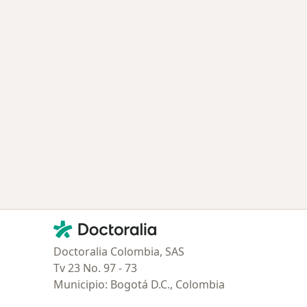
Contacto
Doctoralia - Página de inicio
Doctoralia Colombia, SAS
Tv 23 No. 97 - 73
Municipio: Bogotá D.C., Colombia