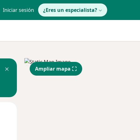
Iniciar sesión
¿Eres un especialista?
Ampliar mapa
Mar
Mié
Jue
11 Ago
12 Ago
13 Ago