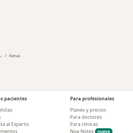
rmedades en Neiva
Neiva
Cambiar de ciudad
os pacientes
Para profesionales
listas
Planes y precios
s
Para doctores
ta al Experto
Para clinicas
amentos
Noa Notes
nuevo