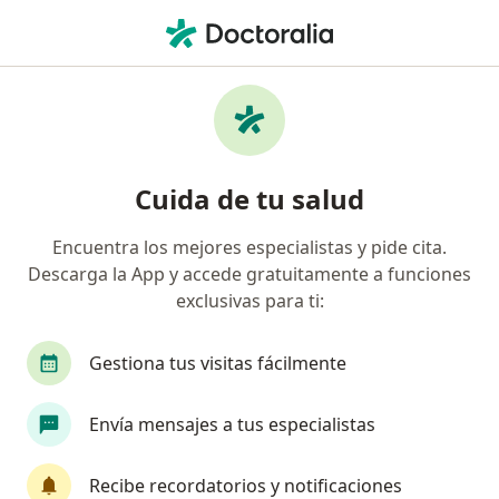
Men
Sangrado De Encía • Neiva, Huila
Filtros
• 1
Mapa
Especialistas en Sangrado de encía en Neiva
Cuida de tu salud
Encuentra los mejores especialistas y pide cita.
¿Qué especialidad estás buscando?
Descarga la App y accede gratuitamente a funciones
Odontólogo
exclusivas para ti:
Gestiona tus visitas fácilmente
Envía mensajes a tus especialistas
Recibe recordatorios y notificaciones