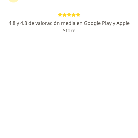
No descuides tu salud
Escoge la consulta en línea para empezar o
4.8 y 4.8 de valoración media en Google Play y Apple
continuar tu tratamiento sin salir de casa. Si lo
Store
necesitas, también puedes reservar una cita
presencial.
Mostrar especialistas
¿Cómo funciona?
Expertos en enfermedad del reflujo
gastroesofágico - bebé
Paula Duque Torres