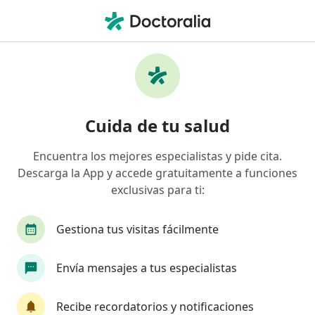
Men
¿Qué estás buscando?
Página De Inicio
Enfermedades
Enfermedad Del Reflujo Gastroesofágico - Bebé
Enfermedad del reflujo
Cuida de tu salud
gastroesofágico - bebé -
Encuentra los mejores especialistas y pide cita.
Información, expertos y
Descarga la App y accede gratuitamente a funciones
preguntas frecuentes
exclusivas para ti:
Gestiona tus visitas fácilmente
Envía mensajes a tus especialistas
Información
Pregunta al Experto
Recibe recordatorios y notificaciones