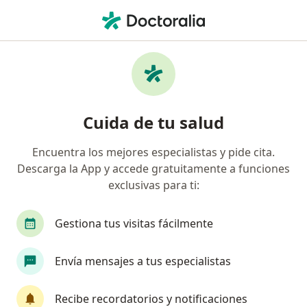
Men
Queratoconjuntivitis Sicca • Tunja, Boyacá
Filtros
• 1
Mapa
Especialistas en Queratoconjuntivitis Sicca
Cuida de tu salud
en Tunja
Encuentra los mejores especialistas y pide cita.
Descarga la App y accede gratuitamente a funciones
¿Qué especialidad estás buscando?
exclusivas para ti:
Oftalmólogo
Gestiona tus visitas fácilmente
Envía mensajes a tus especialistas
Recibe recordatorios y notificaciones