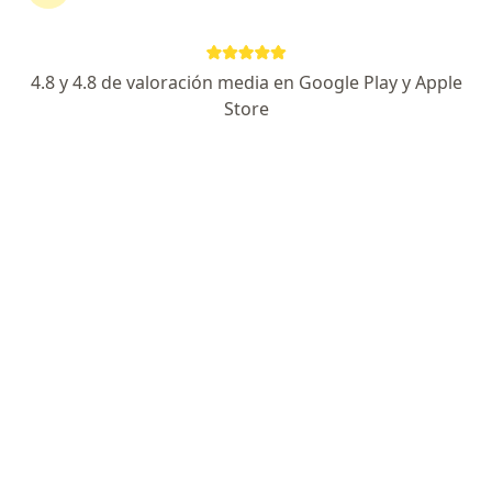
Escoge la consulta en línea para empezar o
continuar tu tratamiento sin salir de casa. Si lo
necesitas, también puedes reservar una cita
4.8 y 4.8 de valoración media en Google Play y Apple
presencial.
Store
Mostrar especialistas
¿Cómo funciona?
Expertos en tumor de párpados
Samuel Eduardo Gómez Alvis
Oftalmólogo
Bogotá