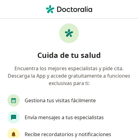
Men
¿Qué estás buscando?
Página De Inicio
Enfermedades
Tumor De Párpados
Tumor de párpados -
Cuida de tu salud
Información, expertos y
preguntas frecuentes
Encuentra los mejores especialistas y pide cita.
Descarga la App y accede gratuitamente a funciones
exclusivas para ti:
Gestiona tus visitas fácilmente
Información
Envía mensajes a tus especialistas
No descuides tu salud
Recibe recordatorios y notificaciones