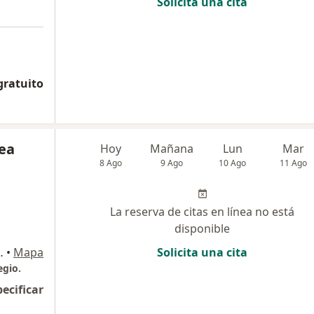
Solicita una cita
gratuito
ea
Hoy
Mañana
Lun
Mar
8 Ago
9 Ago
10 Ago
11 Ago
La reserva de citas en línea no está
disponible
amarca, Colombia, El Colegio
•
Mapa
Solicita una cita
egio.
pecificar