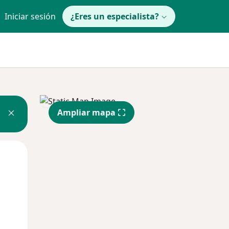
Iniciar sesión
¿Eres un especialista?
Ampliar mapa
Mié
Jue
Vie
12 Ago
13 Ago
14 Ago