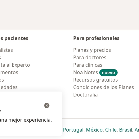
os pacientes
Para profesionales
listas
Planes y precios
s
Para doctores
ta al Experto
Para clinicas
amentos
Noa Notes
nuevo
os
Recursos gratuitos
medades
Condiciones de los Planes
tas Frecuentes
Doctoralia
ión para móvil
e
na mejor experiencia.
ueva pestaña
en una nueva pestaña
e abre en una nueva pestaña
se abre en una nueva pestaña
se abre en una nueva pestaña
se abre en una nueva pestaña
se abre en una nueva p
se abre en una
se abre e
se
Italia
,
Deutschland
,
Česko
,
Portugal
,
México
,
Chile
,
Brasil
,
A