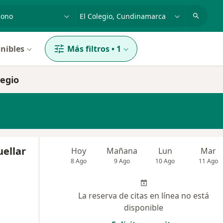
dad, enfermedad o nombre
p. ej. Bogotá
nibles
Más filtros
•
1
legio
uellar
Hoy
Mañana
Lun
Mar
8 Ago
9 Ago
10 Ago
11 Ago
La reserva de citas en línea no está
disponible