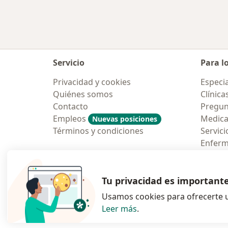
Servicio
Para l
Privacidad y cookies
Especia
Quiénes somos
Clínica
Contacto
Pregun
Empleos
Medic
Nuevas posiciones
Términos y condiciones
Servici
Enfer
Pregun
Aplicac
Tu privacidad es important
Usamos cookies para ofrecerte u
Leer más
.
se abre en una n
se abre 
s
Polska
,
Türkiye
,
España
,