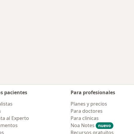
rcanas a El Colegio
os pacientes
Para profesionales
listas
Planes y precios
s
Para doctores
ta al Experto
Para clinicas
amentos
Noa Notes
nuevo
os
Recursos gratuitos