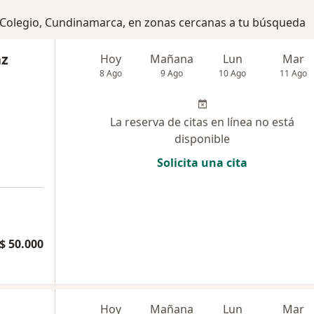
l Colegio, Cundinamarca, en zonas cercanas a tu búsqueda
az
Hoy
Mañana
Lun
Mar
8 Ago
9 Ago
10 Ago
11 Ago
La reserva de citas en línea no está
disponible
Solicita una cita
$ 50.000
Hoy
Mañana
Lun
Mar