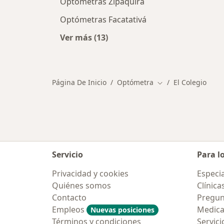
Optómetras Zipaquirá
Optómetras Facatativá
Ver más (13)
Más en esta categoría: Ciudades ce
Página De Inicio
Optómetra
El Colegio
Cambiar de ciudad
Servicio
Para l
Privacidad y cookies
Especia
Quiénes somos
Clínica
Contacto
Pregun
Empleos
Medic
Nuevas posiciones
Términos y condiciones
Servici