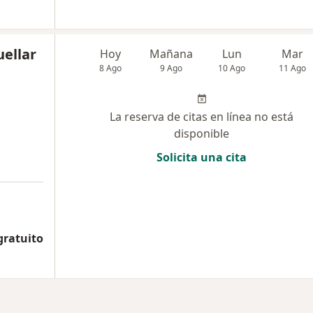
uellar
Hoy
Mañana
Lun
Mar
8 Ago
9 Ago
10 Ago
11 Ago
La reserva de citas en línea no está
disponible
Solicita una cita
gratuito