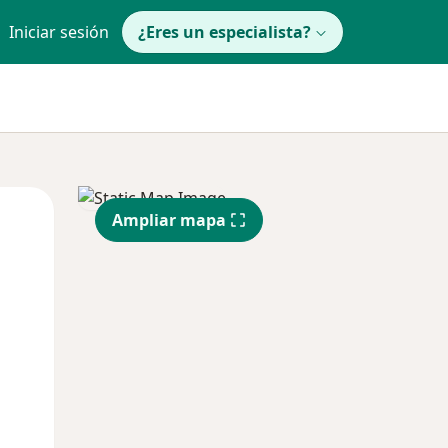
Iniciar sesión
¿Eres un especialista?
Mié
Jue
Vie
Ampliar mapa
12 Ago
13 Ago
14 Ago