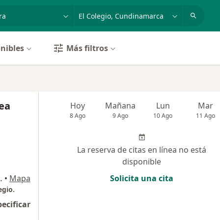
dad, enfermedad o nombre
p. ej. Bogotá
nibles
Más filtros
ea
Hoy
Mañana
Lun
Mar
8 Ago
9 Ago
10 Ago
11 Ago
La reserva de citas en línea no está
disponible
amarca, Colombia, El Colegio
•
Mapa
Solicita una cita
egio.
pecificar