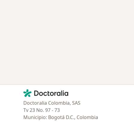
Contacto
Doctoralia - Página de inicio
Doctoralia Colombia, SAS
Tv 23 No. 97 - 73
Municipio: Bogotá D.C., Colombia