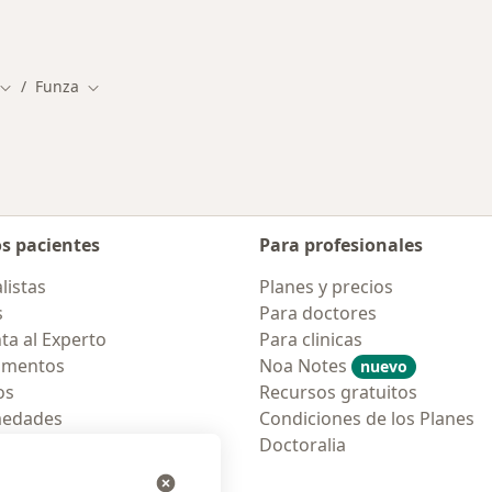
rcanas a Funza
Funza
Cambiar de ciudad
Cambiar de ciudad
os pacientes
Para profesionales
listas
Planes y precios
s
Para doctores
ta al Experto
Para clinicas
amentos
Noa Notes
nuevo
os
Recursos gratuitos
medades
Condiciones de los Planes
tas Frecuentes
Doctoralia
ión para móvil