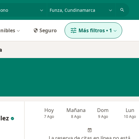
dad, enfermedad o nombre
p. ej. Bogotá
nibles
Seguro
Más filtros
•
1
a
Hoy
Mañana
Dom
Lun
lez
7 Ago
8 Ago
9 Ago
10 Ago
La reserva de citas en línea no está