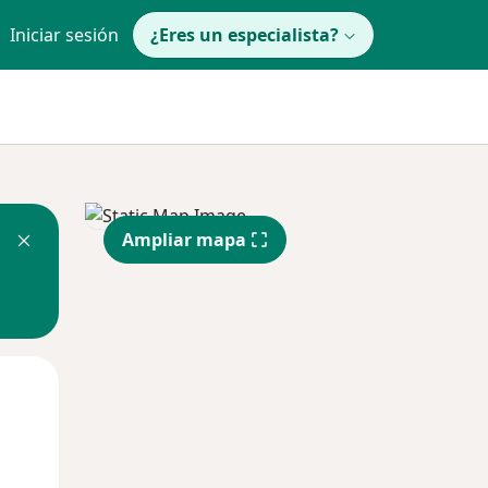
Iniciar sesión
¿Eres un especialista?
Ampliar mapa
Mar
Mié
Jue
11 Ago
12 Ago
13 Ago