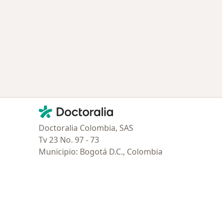
Contacto
Doctoralia - Página de inicio
Doctoralia Colombia, SAS
Tv 23 No. 97 - 73
Municipio: Bogotá D.C., Colombia