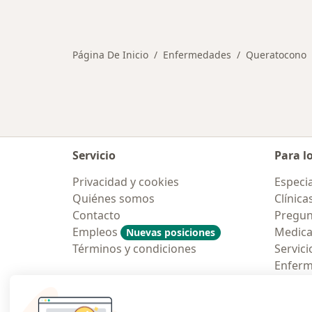
Más en esta categoría: Ciudades ce
Página De Inicio
Enfermedades
Queratocono
Servicio
Para l
Privacidad y cookies
Especia
Quiénes somos
Clínica
Contacto
Pregun
Empleos
Medic
Nuevas posiciones
Términos y condiciones
Servici
Enfer
Pregun
Aplicac