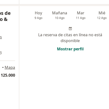
os de
Hoy
Mañana
Mar
Mié
do &
9 Ago
10 Ago
11 Ago
12 Ago
La reserva de citas en línea no está
s
disponible
Mostrar perfil
3
•
Mapa
 125.000