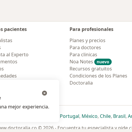
os pacientes
Para profesionales
listas
Planes y precios
s
Para doctores
ta al Experto
Para clinicas
amentos
Noa Notes
nuevo
os
Recursos gratuitos
medades
Condiciones de los Planes
tas Frecuentes
Doctoralia
ión para móvil
e
na mejor experiencia.
ueva pestaña
en una nueva pestaña
e abre en una nueva pestaña
se abre en una nueva pestaña
se abre en una nueva pestaña
se abre en una nueva pestaña
se abre en una nueva p
se abre en una
se abre e
se
Italia
,
Deutschland
,
Česko
,
Portugal
,
México
,
Chile
,
Brasil
,
A
w.doctoralia.co © 2026 - Encuentra tu especialista y pide c