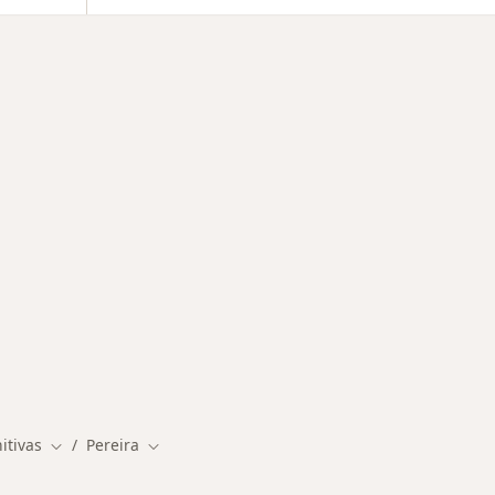
rmedades en Pereira
itivas
Pereira
Cambiar de ciudad
Cambiar de ciudad