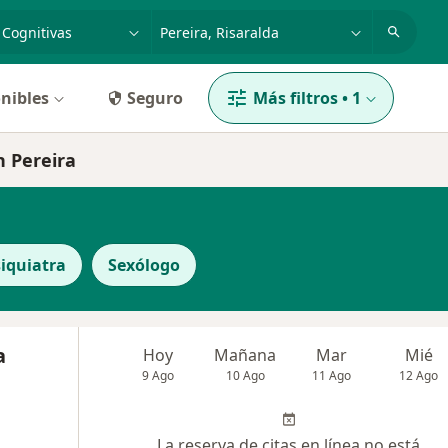
dad, enfermedad o nombre
p. ej. Bogotá
nibles
Seguro
Más filtros
•
1
n Pereira
iquiatra
Sexólogo
a
Hoy
Mañana
Mar
Mié
9 Ago
10 Ago
11 Ago
12 Ago
La reserva de citas en línea no está