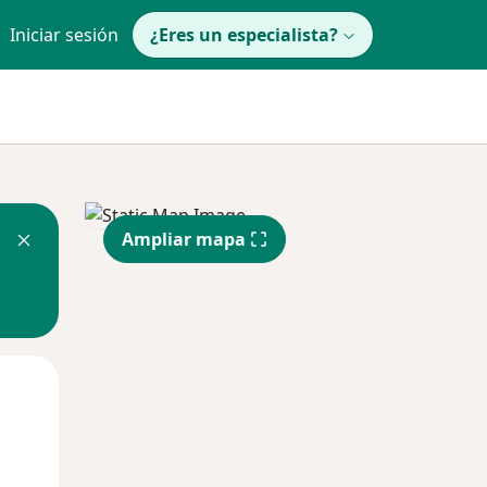
Iniciar sesión
¿Eres un especialista?
Ampliar mapa
Jue
Vie
Sáb
13 Ago
14 Ago
15 Ago