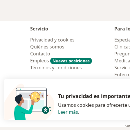
Servicio
Para l
Privacidad y cookies
Especia
Quiénes somos
Clínica
Contacto
Pregun
Empleos
Medic
Nuevas posiciones
Términos y condiciones
Servici
Enfer
Pregun
Aplicac
Tu privacidad es important
Usamos cookies para ofrecerte u
Leer más
.
se abre en una n
se abre 
s
Polska
,
Türkiye
,
España
,
ww