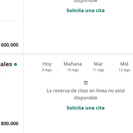
disponible
Solicita una cita
 600.000
ales
Hoy
Mañana
Mar
Mié
9 Ago
10 Ago
11 Ago
12 Ago
o
La reserva de citas en línea no está
disponible
Solicita una cita
 800.000