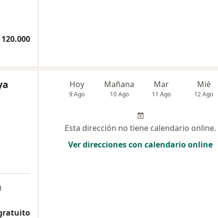
 120.000
ya
Hoy
Mañana
Mar
Mié
9 Ago
10 Ago
11 Ago
12 Ago
Esta dirección no tiene calendario online.
Ver direcciones con calendario online
a
gratuito