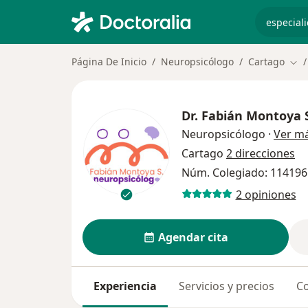
especiali
Página De Inicio
Neuropsicólogo
Cartago
Cam
Dr.
Fabián Montoya 
Neuropsicólogo
·
Ver m
Cartago
2 direcciones
Núm. Colegiado: 114196
2 opiniones
Agendar cita
Experiencia
Servicios y precios
Co