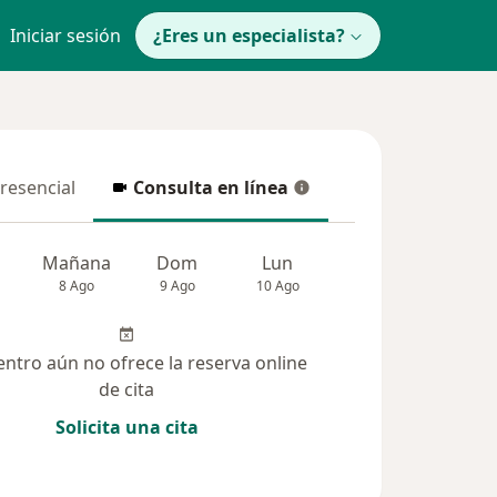
Iniciar sesión
¿Eres un especialista?
presencial
Consulta en línea
resencial
Consulta en línea
Mañana
Dom
Lun
Mar
Mié
8 Ago
9 Ago
10 Ago
11 Ago
12 Ag
entro aún no ofrece la reserva online
de cita
Solicita una cita
lucionadas (5)