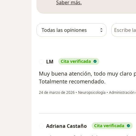
Más información sobre
Saber más.
Busca en 
LM
Cita verificada
L
Muy buena atención, todo muy claro po
Totalmente recomendado.
24 de marzo de 2026
•
Neuropsicología
•
Administración 
Adriana Castaño
Cita verificada
A