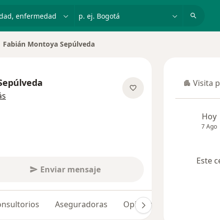
dad, enfermedad o nombre
p. ej. Bogotá
Fabián Montoya Sepúlveda
biar de ciudad
Sepúlveda
Visita 
Visita p
sobre las especializaciones
ás
Hoy
7 Ago
Este c
Enviar mensaje
nsultorios
Aseguradoras
Opiniones (2)
Dudas so