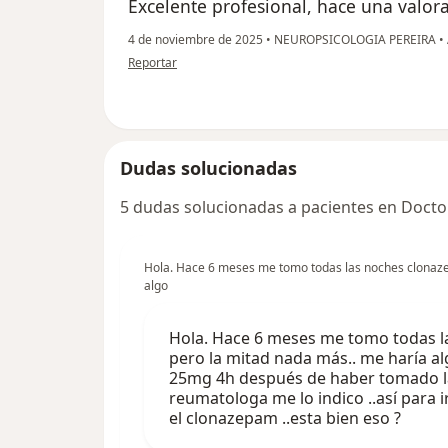
Excelente profesional, hace una valora
4 de noviembre de 2025
•
NEUROPSICOLOGIA PEREIRA
•
en opinión del usuario Adriana Castaño
Reportar
Dudas solucionadas
5 dudas solucionadas a pacientes en Docto
Hola. Hace 6 meses me tomo todas las noches clonaz
algo
Hola. Hace 6 meses me tomo todas 
pero la mitad nada más.. me haría a
25mg 4h después de haber tomado l
reumatologa me lo indico ..así para
el clonazepam ..esta bien eso ?