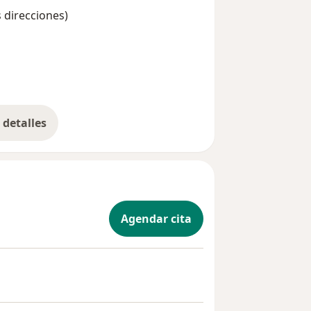
s direcciones)
detalles
bre la experiencia
Agendar cita