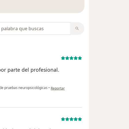
 opiniones
opiniones
r parte del profesional.
en opinión del usuario LM
de pruebas neuropsicológicas
•
Reportar