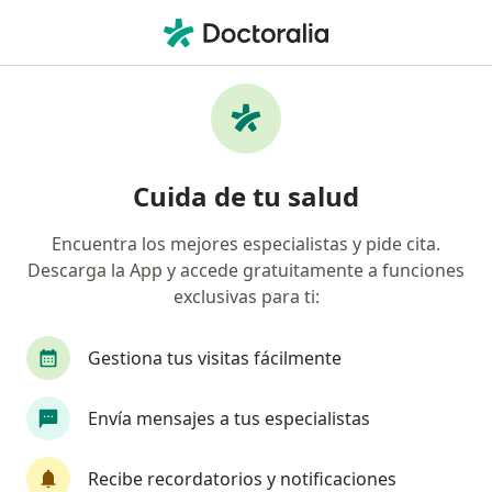
Men
Síndrome De Colón Irritable • Cali, Valle del Cauca
Filtros
• 1
Seguro
Mapa
Especialistas en Síndrome de colón irritable
Cuida de tu salud
en Cali
Encuentra los mejores especialistas y pide cita.
Descarga la App y accede gratuitamente a funciones
¿Qué especialidad estás buscando?
exclusivas para ti:
Nutricionista
Nutriólogo
Gestiona tus visitas fácilmente
Envía mensajes a tus especialistas
Recibe recordatorios y notificaciones