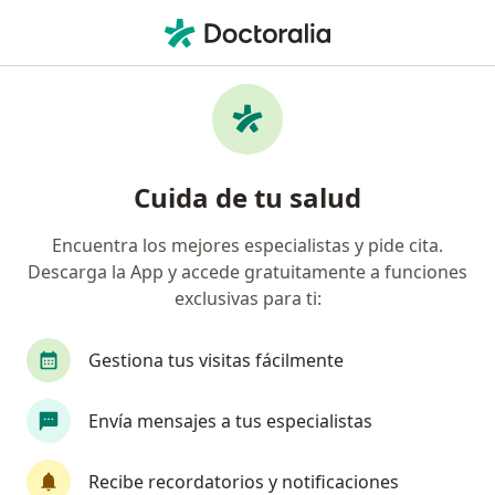
Men
Diabetes • Cali, Valle del Cauca
Filtros
• 1
Seguro
Mapa
Especialistas en Diabetes en Cali
Cuida de tu salud
Encuentra los mejores especialistas y pide cita.
¿Qué especialidad estás buscando?
Descarga la App y accede gratuitamente a funciones
Nutricionista
Médico general
Internista
exclusivas para ti:
Gestiona tus visitas fácilmente
Envía mensajes a tus especialistas
Recibe recordatorios y notificaciones