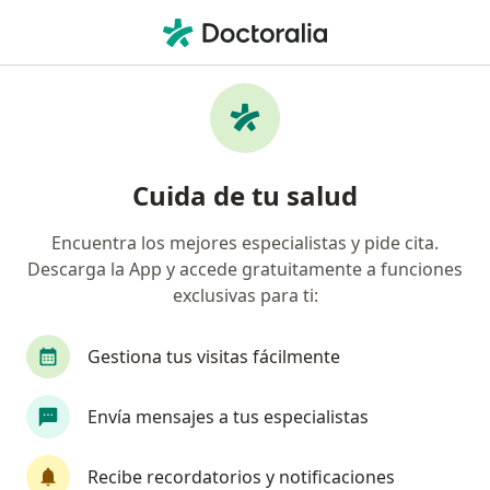
Men
Tinitus • Cartagena, Bolívar
Filtros
• 1
Seguro
Mapa
Especialistas en Tinitus en Cartagena
Cuida de tu salud
Encuentra los mejores especialistas y pide cita.
¿Qué especialidad estás buscando?
Descarga la App y accede gratuitamente a funciones
Otorrinolaringólogo
Neurólogo
exclusivas para ti:
Gestiona tus visitas fácilmente
Envía mensajes a tus especialistas
Recibe recordatorios y notificaciones