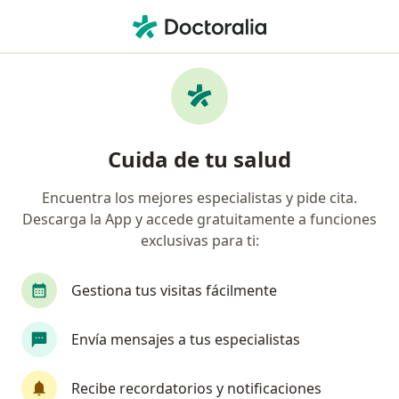
Men
Trastorno De Adaptación • Guadalajara de Buga, Valle del Cauca
Filtros
• 1
Seguro
Mapa
Especialistas en Trastorno de Adaptación en
Cuida de tu salud
Guadalajara de Buga
Encuentra los mejores especialistas y pide cita.
Descarga la App y accede gratuitamente a funciones
¿Qué especialidad estás buscando?
exclusivas para ti:
Psicólogo
Médico general
Gestiona tus visitas fácilmente
Envía mensajes a tus especialistas
Recibe recordatorios y notificaciones