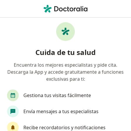
Men
Trastorno De Adaptación • Palmira, Valle del Cauca
Filtros
• 1
Seguro
Mapa
Especialistas en Trastorno de Adaptación en
Cuida de tu salud
Palmira
Encuentra los mejores especialistas y pide cita.
Descarga la App y accede gratuitamente a funciones
¿Qué especialidad estás buscando?
exclusivas para ti:
Psicólogo
Psiquiatra
Gestiona tus visitas fácilmente
Envía mensajes a tus especialistas
Recibe recordatorios y notificaciones