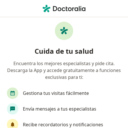
Men
Trastorno De Adaptación • Buga, Valle del Cauca
Filtros
• 1
Seguro
Mapa
Especialistas en Trastorno de Adaptación en
Cuida de tu salud
Buga
Encuentra los mejores especialistas y pide cita.
Descarga la App y accede gratuitamente a funciones
¿Qué especialidad estás buscando?
exclusivas para ti:
Psicólogo
Médico general
Gestiona tus visitas fácilmente
Envía mensajes a tus especialistas
Recibe recordatorios y notificaciones