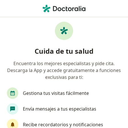
Men
Trastorno De Personalidad • Ibagué, Tolima
Filtros
• 1
Seguro
Mapa
Especialistas en Trastorno de personalidad
Cuida de tu salud
en Ibagué
Encuentra los mejores especialistas y pide cita.
Descarga la App y accede gratuitamente a funciones
¿Qué especialidad estás buscando?
exclusivas para ti:
Psicólogo
Gestiona tus visitas fácilmente
Envía mensajes a tus especialistas
Recibe recordatorios y notificaciones