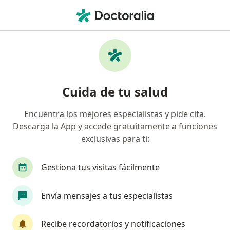
Men
Trauma • Cajicá, Cundinamarca
Filtros
• 1
Seguro
Mapa
Especialistas en Trauma en Cajicá
Cuida de tu salud
Encuentra los mejores especialistas y pide cita.
¿Qué especialidad estás buscando?
Descarga la App y accede gratuitamente a funciones
Ortopedista y Traumatólogo
exclusivas para ti:
Gestiona tus visitas fácilmente
Envía mensajes a tus especialistas
Recibe recordatorios y notificaciones