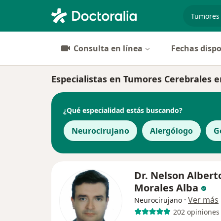
especiali
Consulta en línea
Fechas dispo
Especialistas en Tumores Cerebrales 
¿Qué especialidad estás buscando?
Neurocirujano
Alergólogo
G
Dr. Nelson Albert
Morales Alba
·
Ver más
Neurocirujano
202 opiniones