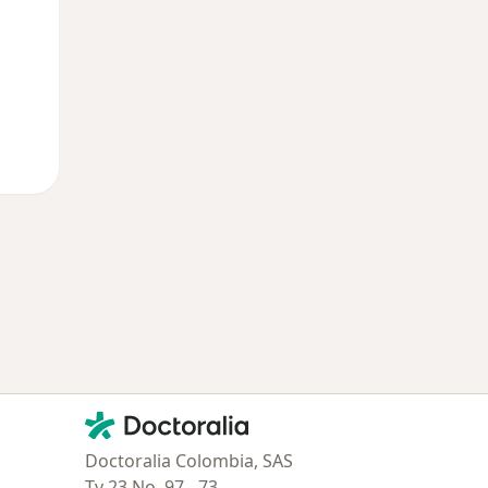
Contacto
Doctoralia - Página de inicio
Doctoralia Colombia, SAS
Tv 23 No. 97 - 73