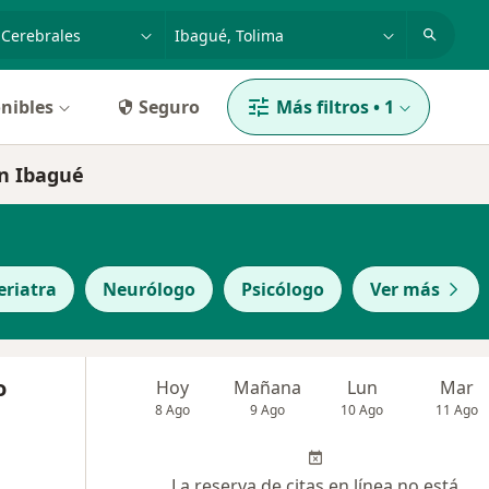
dad, enfermedad o nombre
p. ej. Bogotá
nibles
Seguro
Más filtros
•
1
en Ibagué
eriatra
Neurólogo
Psicólogo
Ver más
o
Hoy
Mañana
Lun
Mar
8 Ago
9 Ago
10 Ago
11 Ago
La reserva de citas en línea no está