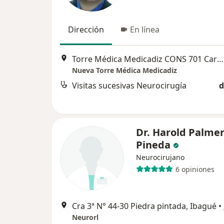
Dirección
En línea
Torre Médica Medicadiz CONS 701 Carrera 12 sur No. 93-21, Ibagué
Nueva Torre Médica Medicadiz
Visitas sucesivas Neurocirugía
d
Dr. Harold Palme
Pineda
Neurocirujano
6 opiniones
Cra 3ª N° 44-30 Piedra pintada, Ibagué
•
Neurorl