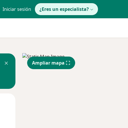
Iniciar sesión
¿Eres un especialista?
Ampliar mapa
Mié
Jue
Vie
12 Ago
13 Ago
14 Ago