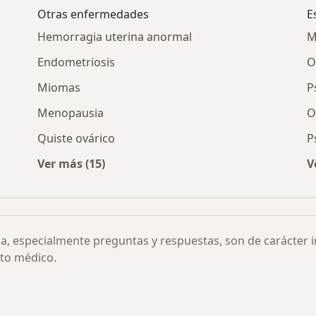
Otras enfermedades
E
Hemorragia uterina anormal
M
Endometriosis
O
Miomas
P
Menopausia
O
Quiste ovárico
P
Ver más (15)
V
Útero por ciudad
Más en esta categoría: Otras enfermedades
ia, especialmente preguntas y respuestas, son de carácter 
to médico.