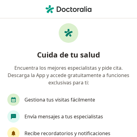
Men
Tumores Presacros • Medellín, Antioquia
Filtros
• 1
Seguro
Mapa
Especialistas en Tumores presacros en
Cuida de tu salud
Medellín
Encuentra los mejores especialistas y pide cita.
Descarga la App y accede gratuitamente a funciones
¿Qué especialidad estás buscando?
exclusivas para ti:
Coloproctólogo
Gestiona tus visitas fácilmente
Envía mensajes a tus especialistas
Recibe recordatorios y notificaciones