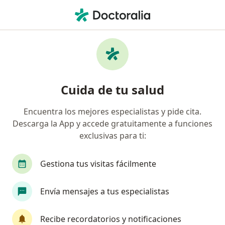
Men
Enfermero • Barranquilla, Atlántico
Filtros
Mapa
Enfermeros en Barranquilla
Cuida de tu salud
Encuentra los mejores especialistas y pide cita.
Descarga la App y accede gratuitamente a funciones
exclusivas para ti:
Gestiona tus visitas fácilmente
Prof. Luz Aydee Palacio Taborda
Envía mensajes a tus especialistas
Enfermero
10 opiniones
Recibe recordatorios y notificaciones