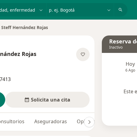
dad, enfermedad o nombre
p. ej. Bogotá
 Steff Hernández Rojas
Reserva de
Inactivo
rnández Rojas
re las especializaciones
Hoy
6 Ago
27413
Este 
Solicita una cita
nsultorios
Aseguradoras
Opiniones