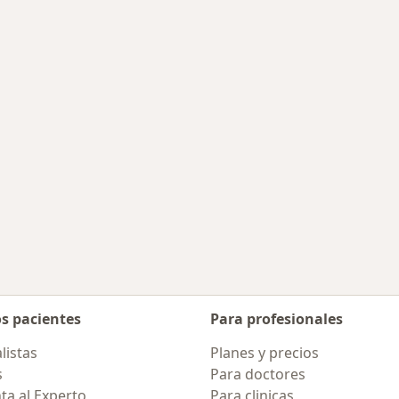
des más tratadas
os pacientes
Para profesionales
listas
Planes y precios
s
Para doctores
ta al Experto
Para clinicas