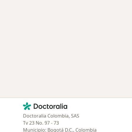
Contacto
Doctoralia - Página de inicio
Doctoralia Colombia, SAS
Tv 23 No. 97 - 73
Municipio: Bogotá D.C., Colombia