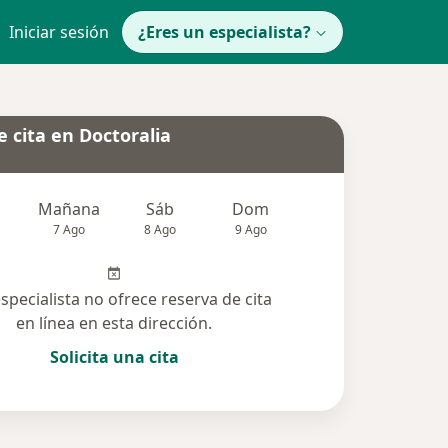
Iniciar sesión
¿Eres un especialista?
 cita en Doctoralia
Mañana
Sáb
Dom
Lun
Mar
7 Ago
8 Ago
9 Ago
10 Ago
11 Ag
especialista no ofrece reserva de cita
en línea en esta dirección.
Solicita una cita