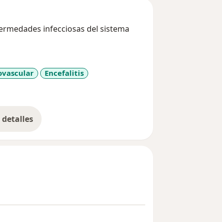
fermedades infecciosas del sistema
ovascular
Encefalitis
seases
detalles
bre la experiencia