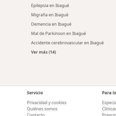
Epilepsia en Ibagué
Migraña en Ibagué
Demencia en Ibagué
Mal de Parkinson en Ibagué
Accidente cerebrovascular en Ibagué
Ver más (14)
Más en esta categoría: Enfermeda
Servicio
Para l
Privacidad y cookies
Especia
Quiénes somos
Clínica
Contacto
Pregun