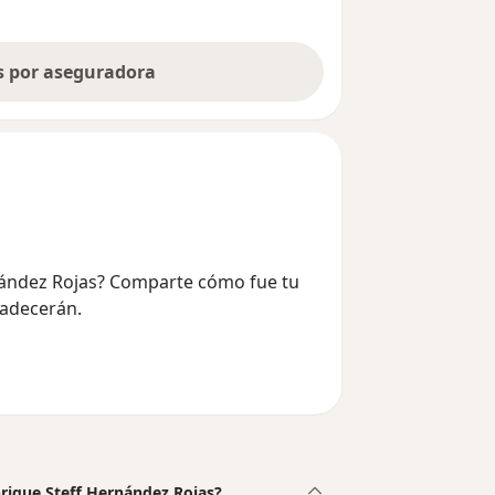
as por aseguradora
rnández Rojas? Comparte cómo fue tu
radecerán.
nrique Steff Hernández Rojas?