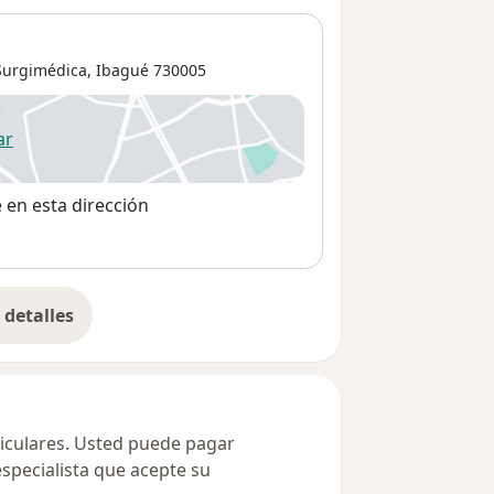
 Surgimédica,
Ibagué
730005
ar
 abre en una nueva pestaña
e en esta dirección
detalles
bre la dirección
ticulares. Usted puede pagar
especialista que acepte su