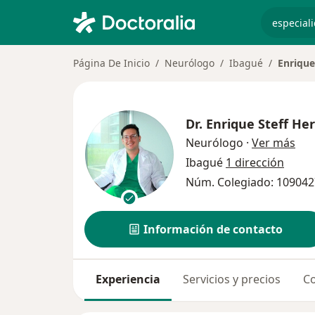
especiali
Página De Inicio
Neurólogo
Ibagué
Enrique
Dr.
Enrique Steff He
sob
Neurólogo
·
Ver más
Ibagué
1 dirección
Núm. Colegiado: 10904
Información de contacto
Experiencia
Servicios y precios
Co