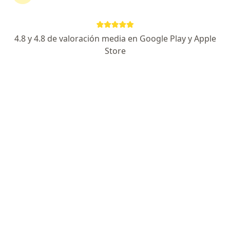
4.8 y 4.8 de valoración media en Google Play y Apple
Store
Dr. Francisco Bernal Cano
·
Ver más
Neurólogo
144 opiniones
Dirección 1
Dirección 2
Ac 127 #20-78, Bogotá
•
Mapa
CONSULTA PRESENCIAL NEUROLOGIA
Analisis Neurofuncional
$ 1
Este especialista no ofrece reserva de cita en línea en esta dirección.
Solicita una cita