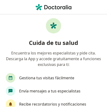
Men
Neurólogo
Filtros
Seguro
Mapa
Neurólogos
Cuida de tu salud
Encuentra los mejores especialistas y pide cita.
Elige la ciudad en la que buscas al especialista
Descarga la App y accede gratuitamente a funciones
Bogotá
Medellín
Cali
exclusivas para ti:
Barranquilla
Cartagena
Ver más
Gestiona tus visitas fácilmente
Envía mensajes a tus especialistas
Recibe recordatorios y notificaciones