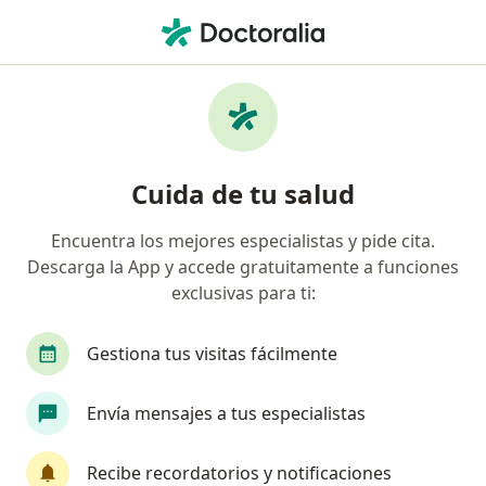
Men
Accidente Cerebrovascular • Ibagué, Tolima
Filtros
• 1
Mapa
Especialistas en Accidente cerebrovascular
Cuida de tu salud
en Ibagué
Encuentra los mejores especialistas y pide cita.
Descarga la App y accede gratuitamente a funciones
¿Qué especialidad estás buscando?
exclusivas para ti:
Neurólogo
Alergólogo
Geriatra
Neur
Gestiona tus visitas fácilmente
Envía mensajes a tus especialistas
Recibe recordatorios y notificaciones