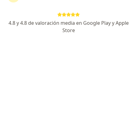
4.8 y 4.8 de valoración media en Google Play y Apple
No hemos encontrado ningún Susalud en
Store
Envigado, Antioquia
Vuelve a buscar eliminando algún filtro:
Seguro
Servicio
Privacidad y cookies
Quiénes somos
Contacto