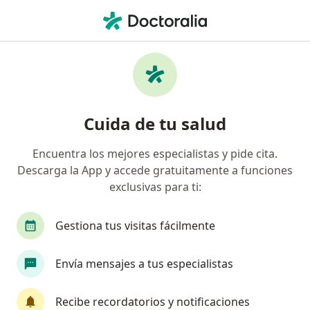
Men
Susalud • Envigado, Antioquia
Página De Inicio
Envigado
Susalud
Cuida de tu salud
Encuentra los mejores especialistas y pide cita.
Descarga la App y accede gratuitamente a funciones
exclusivas para ti:
Gestiona tus visitas fácilmente
Envía mensajes a tus especialistas
Recibe recordatorios y notificaciones