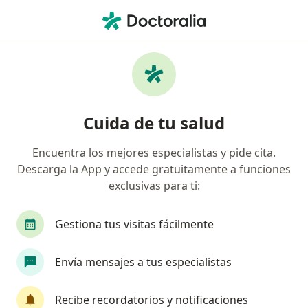
Men
Liberty Seguros S A • Envigado, Antioquia
Página De Inicio
Envigado
Liberty Seguros S.a.
Cuida de tu salud
Encuentra los mejores especialistas y pide cita.
Descarga la App y accede gratuitamente a funciones
exclusivas para ti:
Gestiona tus visitas fácilmente
Envía mensajes a tus especialistas
Recibe recordatorios y notificaciones