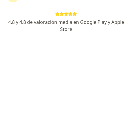
4.8 y 4.8 de valoración media en Google Play y Apple
No hemos encontrado ningún Liberty
Store
Seguros S A en Envigado, Antioquia
Vuelve a buscar eliminando algún filtro:
Seguro
Servicio
Privacidad y cookies
Quiénes somos
Contacto