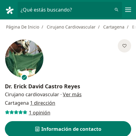
Men
¿Qué estás buscando?
Página De Inicio
Cirujano Cardiovascular
Cartagena
E
Dr.
Erick David Castro Reyes
sobre las especializaci
Cirujano cardiovascular
·
Ver más
Cartagena
1 dirección
1 opinión
Información de contacto