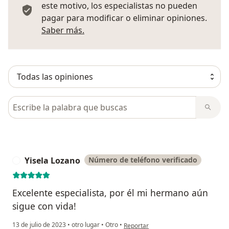
este motivo, los especialistas no pueden
pagar para modificar o eliminar opiniones.
Más información sobre opiniones
Saber más.
Busca en opiniones
Yisela Lozano
Número de teléfono verificado
Y
Excelente especialista, por él mi hermano aún
sigue con vida!
en opinión del usuario Yisela Lozano
13 de julio de 2023
•
otro lugar
•
Otro
•
Reportar