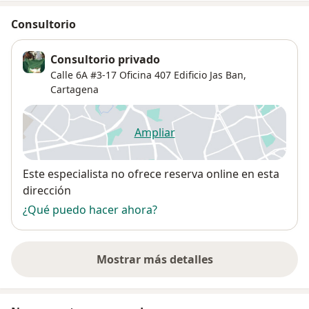
Consultorio
Consultorio privado
Calle 6A #3-17 Oficina 407 Edificio Jas Ban,
Cartagena
Ampliar
se abre en una nueva pestañ
Disponibilidad
Este especialista no ofrece reserva online en esta
dirección
¿Qué puedo hacer ahora?
Mostrar más detalles
sobre la dirección