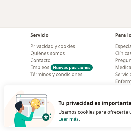
Servicio
Para l
Privacidad y cookies
Especia
Quiénes somos
Clínica
Contacto
Pregun
Empleos
Medic
Nuevas posiciones
Términos y condiciones
Servici
Enfer
Pregun
Aplicac
Tu privacidad es important
Usamos cookies para ofrecerte u
Leer más
.
se abre en una n
se abre 
s
Polska
,
Türkiye
,
España
,