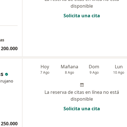
disponible
Solicita una cita
ias
 200.000
Hoy
Mañana
Dom
Lun
as
7 Ago
8 Ago
9 Ago
10 Ago
irujano
La reserva de citas en línea no está
disponible
Solicita una cita
 250.000