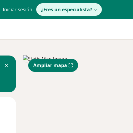
Iniciar sesión
¿Eres un especialista?
Ampliar mapa
Mar
Mié
Jue
11 Ago
12 Ago
13 Ago