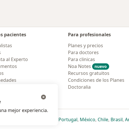
os pacientes
Para profesionales
listas
Planes y precios
s
Para doctores
ta al Experto
Para clinicas
amentos
Noa Notes
nuevo
os
Recursos gratuitos
medades
Condiciones de los Planes
tas Frecuentes
Doctoralia
ión para móvil
e
na mejor experiencia.
ueva pestaña
en una nueva pestaña
e abre en una nueva pestaña
se abre en una nueva pestaña
se abre en una nueva pestaña
se abre en una nueva pestaña
se abre en una nueva p
se abre en una
se abre e
se
Italia
,
Deutschland
,
Česko
,
Portugal
,
México
,
Chile
,
Brasil
,
A