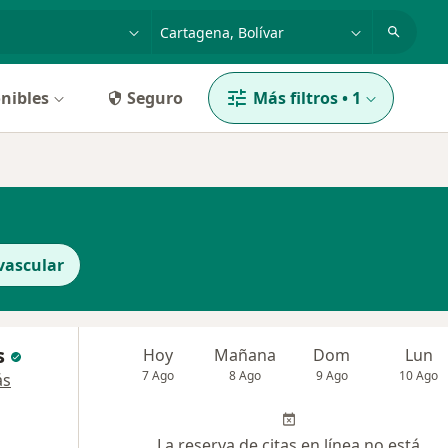
dad, enfermedad o nombre
p. ej. Bogotá
nibles
Seguro
Más filtros
•
1
vascular
s
Hoy
Mañana
Dom
Lun
7 Ago
8 Ago
9 Ago
10 Ago
ás
La reserva de citas en línea no está