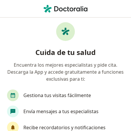
Men
Enfermedad Cardíaca Isquémica • Cartagena, Bolívar
Filtros
• 1
Seguro
Mapa
Especialistas en Enfermedad cardíaca
Cuida de tu salud
isquémica en Cartagena
Encuentra los mejores especialistas y pide cita.
Descarga la App y accede gratuitamente a funciones
¿Qué especialidad estás buscando?
exclusivas para ti:
Cardiólogo
Internista
Cirujano cardiovas
Gestiona tus visitas fácilmente
Envía mensajes a tus especialistas
Recibe recordatorios y notificaciones