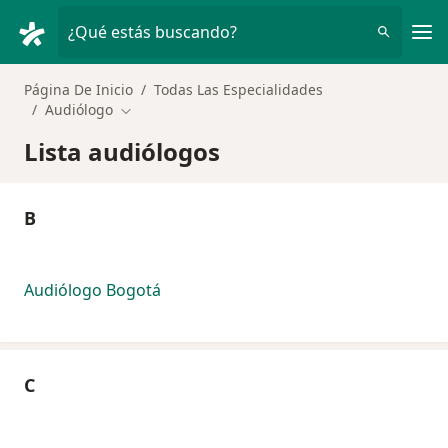
Men
¿Qué estás buscando?
Página De Inicio
Todas Las Especialidades
Audiólogo
Cambiar de ciudad
Lista audiólogos
B
Audiólogo Bogotá
C