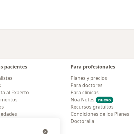
os pacientes
Para profesionales
listas
Planes y precios
s
Para doctores
ta al Experto
Para clinicas
amentos
Noa Notes
nuevo
os
Recursos gratuitos
medades
Condiciones de los Planes
tas Frecuentes
Doctoralia
ión para móvil