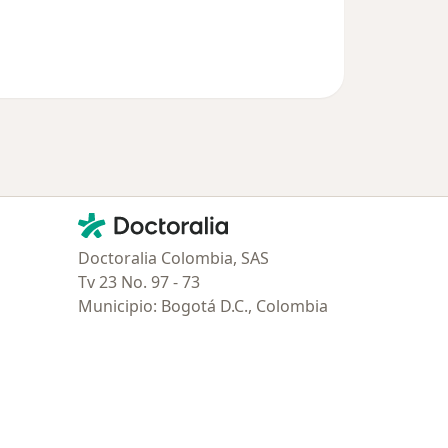
Contacto
Doctoralia - Página de inicio
Doctoralia Colombia, SAS
Tv 23 No. 97 - 73
Municipio: Bogotá D.C., Colombia