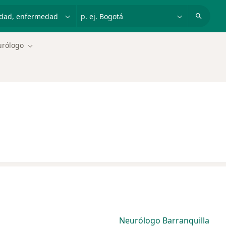
dad, enfermedad o nombre
p. ej. Bogotá
rólogo
Cambiar de ciudad
Neurólogo Barranquilla