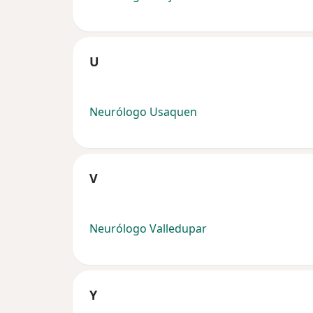
U
Neurólogo Usaquen
V
Neurólogo Valledupar
Y