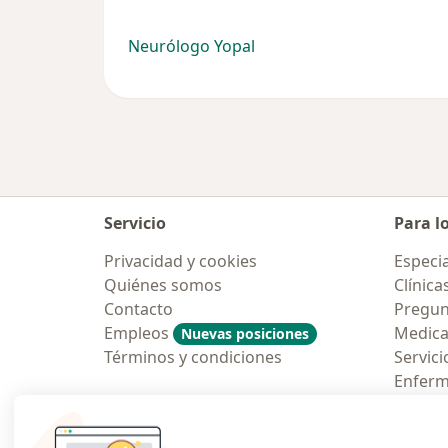
Neurólogo Yopal
Servicio
Para l
Privacidad y cookies
Especia
Quiénes somos
Clínica
Contacto
Pregun
Empleos
Medic
Nuevas posiciones
Términos y condiciones
Servici
Enfer
Pregun
Aplicac