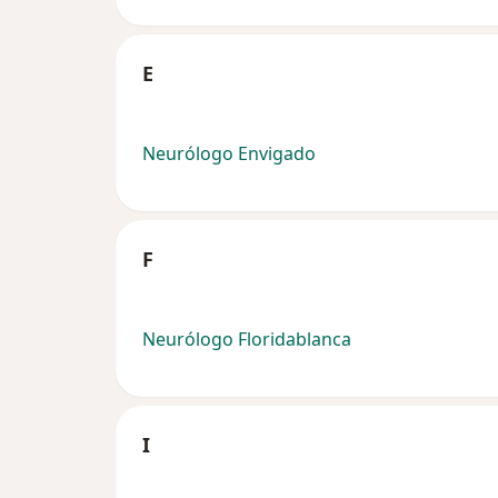
E
Neurólogo Envigado
F
Neurólogo Floridablanca
I