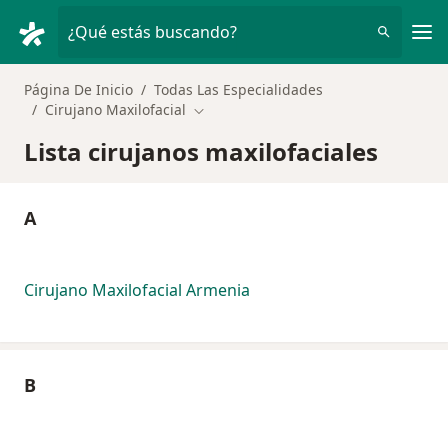
Men
¿Qué estás buscando?
Página De Inicio
Todas Las Especialidades
Cirujano Maxilofacial
Cambiar de ciudad
Lista cirujanos maxilofaciales
A
Cirujano Maxilofacial Armenia
B