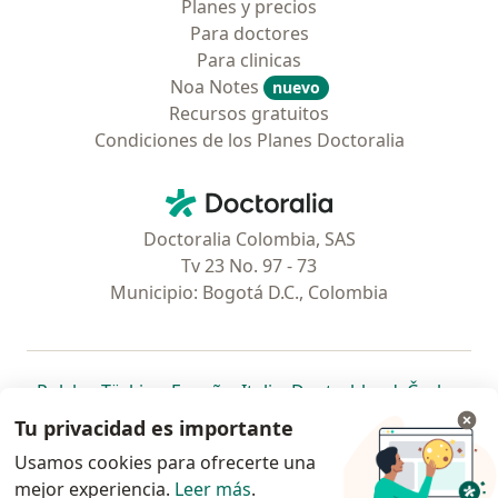
Planes y precios
Para doctores
Para clinicas
Noa Notes
nuevo
Recursos gratuitos
Condiciones de los Planes Doctoralia
Contacto
Doctoralia - Página de inicio
Doctoralia Colombia, SAS
Tv 23 No. 97 - 73
Municipio: Bogotá D.C., Colombia
se abre en una nueva pestaña
se abre en una nueva pestaña
se abre en una nueva pestaña
se abre en una nueva pes
se abre en 
se a
Polska
,
Türkiye
,
España
,
Italia
,
Deutschland
,
Česko
,
se abre en una nueva pestaña
se abre en una nueva pestaña
se abre en una nueva pestaña
se abre en una nueva p
se abre en 
se abr
Portugal
,
México
,
Chile
,
Brasil
,
Argentina
,
Perú
,
Tu privacidad es importante
se abre en una nueva pe
Colombia
Usamos cookies para ofrecerte una
mejor experiencia.
www.doctoralia.co © 2026 - Encuentra tu
Leer más
.