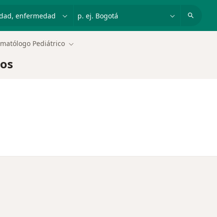
dad, enfermedad o nombre
p. ej. Bogotá
matólogo Pediátrico
Cambiar de ciudad
cos