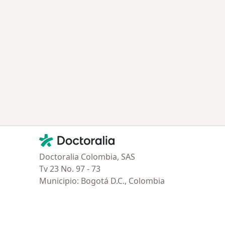
Contacto
Doctoralia - Página de inicio
Doctoralia Colombia, SAS
Tv 23 No. 97 - 73
Municipio: Bogotá D.C., Colombia