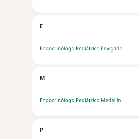
E
Endocrinólogo Pediátrico Envigado
M
Endocrinólogo Pediátrico Medellín
P