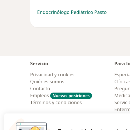
Endocrinólogo Pediátrico Pasto
Servicio
Para l
Privacidad y cookies
Especia
Quiénes somos
Clínica
Contacto
Pregun
Empleos
Medic
Nuevas posiciones
Términos y condiciones
Servici
Enfer
Pregun
Aplicac