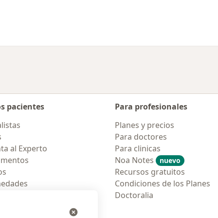
os pacientes
Para profesionales
listas
Planes y precios
s
Para doctores
ta al Experto
Para clinicas
amentos
Noa Notes
nuevo
os
Recursos gratuitos
medades
Condiciones de los Planes
tas Frecuentes
Doctoralia
ión para móvil