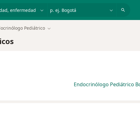
dad, enfermedad o nombre
p. ej. Bogotá
ocrinólogo Pediátrico
Cambiar de ciudad
icos
Endocrinólogo Pediátrico B