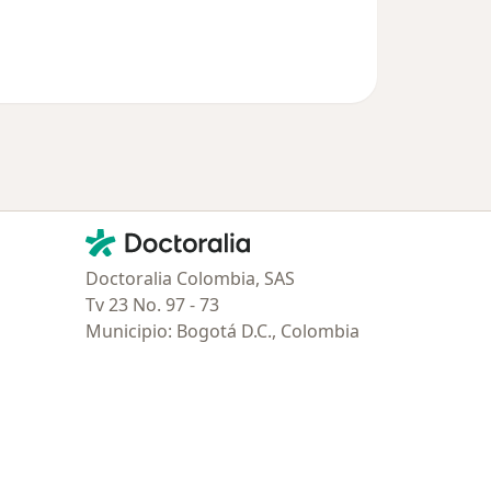
Contacto
Doctoralia - Página de inicio
Doctoralia Colombia, SAS
Tv 23 No. 97 - 73
Municipio: Bogotá D.C., Colombia