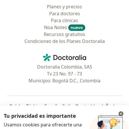
Planes y precios
Para doctores
Para clinicas
Noa Notes
nuevo
Recursos gratuitos
Condiciones de los Planes Doctoralia
Contacto
Doctoralia - Página de inicio
Doctoralia Colombia, SAS
Tv 23 No. 97 - 73
Municipio: Bogotá D.C., Colombia
se abre en una nueva pestaña
se abre en una nueva pestaña
se abre en una nueva pestaña
se abre en una nueva pes
se abre en 
se a
Polska
,
Türkiye
,
España
,
Italia
,
Deutschland
,
Česko
,
se abre en una nueva pestaña
se abre en una nueva pestaña
se abre en una nueva pestaña
se abre en una nueva p
se abre en 
se abr
Portugal
,
México
,
Chile
,
Brasil
,
Argentina
,
Perú
,
Tu privacidad es importante
se abre en una nueva pe
Colombia
Usamos cookies para ofrecerte una