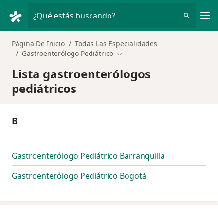
Men
¿Qué estás buscando?
Página De Inicio
Todas Las Especialidades
Gastroenterólogo Pediátrico
Cambiar de ciudad
Lista gastroenterólogos
pediátricos
B
Gastroenterólogo Pediátrico Barranquilla
Gastroenterólogo Pediátrico Bogotá