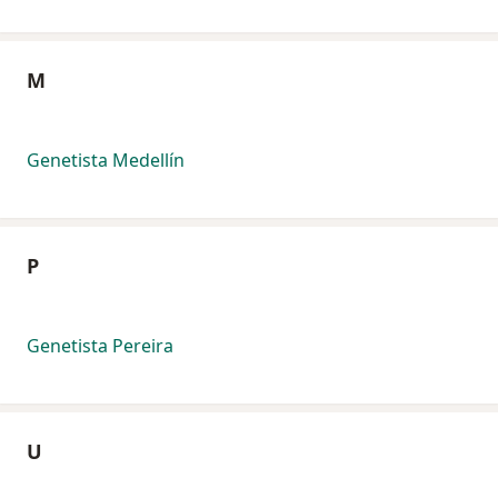
M
Genetista Medellín
P
Genetista Pereira
U